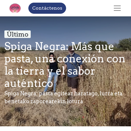
Contáctenos
Último
Spiga Negra: Más que
pasta, una conexión con
la tierra y el sabor
auténtico
Spiga Negra: pasta egiteaz haratago, lurra eta
benetako zaporearekin lotura