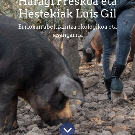
Haragi Freskoa eta
Hestekiak Luis Gil
Errioxan abeltzaintza ekologikoa eta
jasangarria