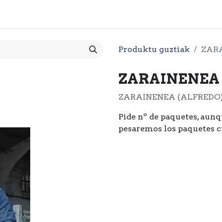
a
DENDA
URBIDE ALBISTEGIA
HARREMANETAN J
Produktu guztiak
ZARA
ZARAINENEA 
ZARAINENEA (ALFREDO),
Pide nº de paquetes, aunq
pesaremos los paquetes c