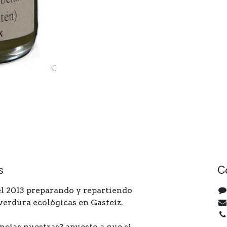
s
C
l 2013 preparando y repartiendo
 verdura ecológicas en Gasteiz.
ncias nuestras? apuesto a que si