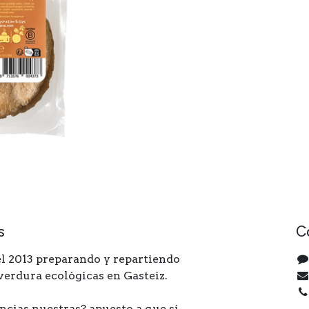
s
C
l 2013 preparando y repartiendo
 verdura ecológicas en Gasteiz.
ncias nuestras? apuesto a que si