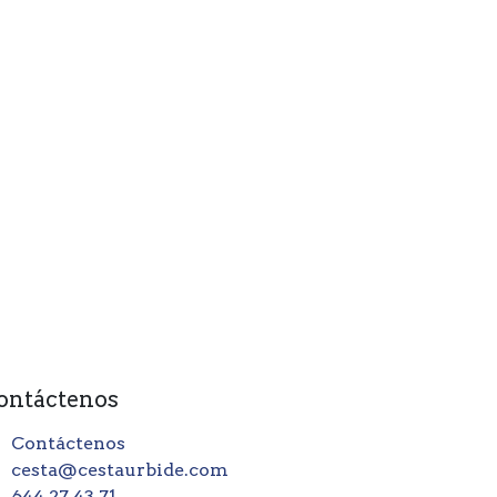
ontáctenos
Contáctenos
cesta@cestaurbide.com
644 27 43 71