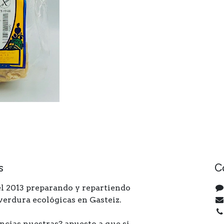
s
C
l 2013 preparando y repartiendo
 verdura ecológicas en Gasteiz.
ncias nuestras? apuesto a que si