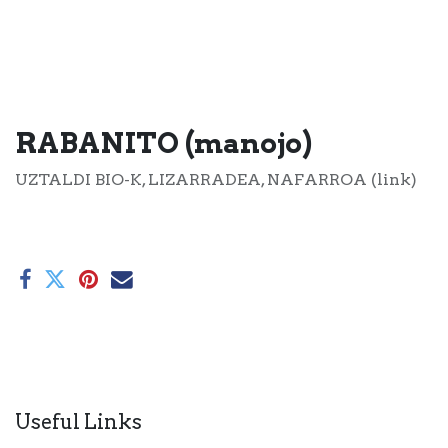
RABANITO (manojo)
UZTALDI BIO-K, LIZARRADEA, NAFARROA (link)
Useful Links