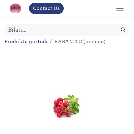
Contact Us
Produktu guztiak
RABANITO (manojo)