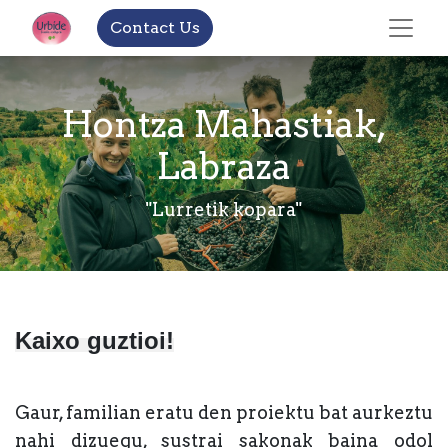
Contact Us
Hontza Mahastiak,
Labraza
"Lurretik kopara"
Kaixo guztioi!
Gaur, familian eratu den proiektu bat aurkeztu
nahi dizuegu, sustrai sakonak baina odol