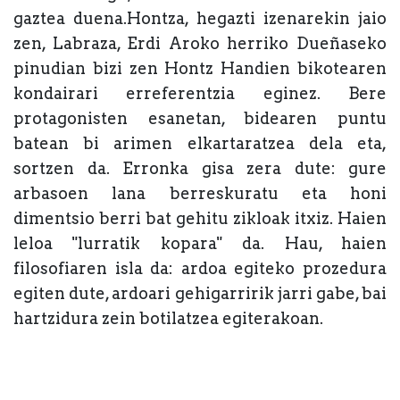
gaztea duena.Hontza, hegazti izenarekin jaio
zen, Labraza, Erdi Aroko herriko Dueñaseko
pinudian bizi zen Hontz Handien bikotearen
kondairari erreferentzia eginez. Bere
protagonisten esanetan, bidearen puntu
batean bi arimen elkartaratzea dela eta,
sortzen da. Erronka gisa zera dute: gure
arbasoen lana berreskuratu eta honi
dimentsio berri bat gehitu zikloak itxiz. Haien
leloa "lurratik kopara" da. Hau, haien
filosofiaren isla da: ardoa egiteko prozedura
egiten dute, ardoari gehigarririk jarri gabe, bai
hartzidura zein botilatzea egiterakoan.